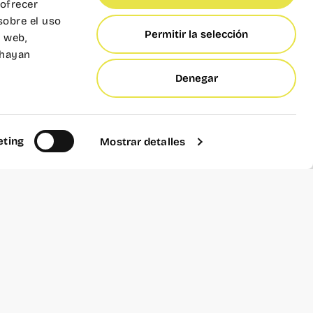
 ofrecer
sobre el uso
Permitir la selección
s web,
 hayan
Denegar
ting
Mostrar detalles