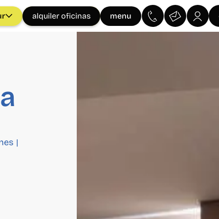
ur
menu
alquiler oficinas
na
nes
|