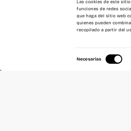
Salas > Sala Almoina
Las cookies de este siti
funciones de redes socia
que haga del sitio web c
quienes pueden combinar
recopilado a partir del 
Selección
Necesarias
Precios sala
de
consentimiento
Por hora
42€
Media jornada
199€
Jornada completa
298€
Bono 10
302,4€