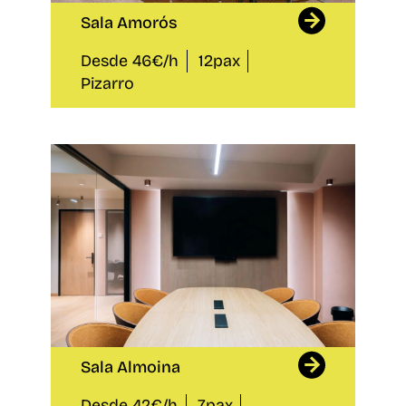
Sala Amorós
Desde 46€/h
12pax
Pizarro
Sala Almoina
Desde 42€/h
7pax