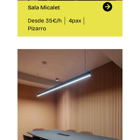
Sala Micalet
Desde 35€/h
4pax
Pizarro