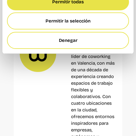
Permitir todas
diversas ofertas de empleo en nuestros sitios
web de
Headwall
y
EVK
.
Permitir la selección
Redacción
Denegar
Wayco
Wayco es el principal
líder de coworking
en Valencia, con más
de una década de
experiencia creando
espacios de trabajo
flexibles y
colaborativos. Con
cuatro ubicaciones
en la ciudad,
ofrecemos entornos
inspiradores para
empresas,