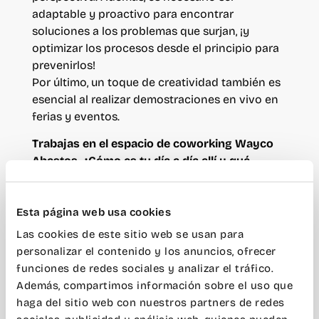
adaptable y proactivo para encontrar
soluciones a los problemas que surjan, ¡y
optimizar los procesos desde el principio para
prevenirlos!
Por último, un toque de creatividad también es
esencial al realizar demostraciones en vivo en
ferias y eventos.
Trabajas en el espacio de coworking Wayco
Abastos. ¿Cómo es tu día a día allí y qué
ventajas ofrece un espacio de coworking en
comparación con una oficina tradicional?
Esta página web usa cookies
Tengo la suerte de poder trabajar desde Wayco
Las cookies de este sitio web se usan para
Abastos, un espacio de coworking situado
personalizar el contenido y los anuncios, ofrecer
cerca del centro de Valencia. El teletrabajo me
funciones de redes sociales y analizar el tráfico.
permite crear un entorno laboral productivo y
Además, compartimos información sobre el uso que
mantener un buen equilibrio entre la vida
haga del sitio web con nuestros partners de redes
personal y profesional. Además, me brinda la