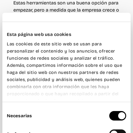
Estas herramientas son una buena opción para
empezar, pero a medida que la empresa crece o
compite en mercados más exigentes, conviene
contar con una identidad visual más
estratégica y profesional.
Esta página web usa cookies
Las cookies de este sitio web se usan para
Más allá del software: las
personalizar el contenido y los anuncios, ofrecer
funciones de redes sociales y analizar el tráfico.
ventajas de integrar las
Además, compartimos información sobre el uso que
mejores apps para empresas
haga del sitio web con nuestros partners de redes
con el espacio de trabajo
sociales, publicidad y análisis web, quienes pueden
adecuado
combinarla con otra información que les haya
proporcionado o que hayan recopilado a partir del
Las mejores apps para empresas permiten
uso que haya hecho de sus servicios.
automatizar procesos, optimizar la gestión y
Selección
mejorar la coordinación de los equipos. Sin
Necesarias
de
embargo,
para aprovechar todo su potencial,
consentimiento
es importante contar con un entorno de