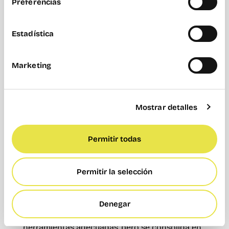
Preferencias
trabajo que acompañe esa misma agilidad
. De
poco sirve digitalizar la empresa si el espacio
desde el que se trabaja limita la colaboración, el
Estadística
crecimiento o la flexibilidad.
Por eso cada vez más organizaciones apuestan
Marketing
por
alquilar
oficinas
flexibles capaces de
adaptarse a nuevas formas de trabajo,
equipos híbridos y necesidades cambiantes
.
Mostrar detalles
La productividad no depende únicamente de la
tecnología, sino también del entorno en el que
las personas desarrollan su actividad cada día.
Permitir todas
En Wayco ofrecemos espacios diseñados para
empresas que buscan crecer con flexibilidad,
Permitir la selección
combinando comunidad, servicios y
ubicaciones estratégicas en València como
Abastos, Ruzafa, Cabanyal y Pizarro. Porque la
Denegar
transformación digital empieza con las
herramientas adecuadas, pero se consolida en