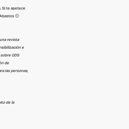
s.
Si te apetece
o Abastos 🙂
una revista
ibilización e
, sobre ODS
ión de
ra las personas,
to de la