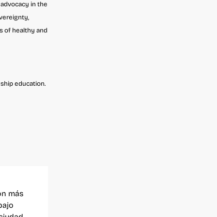
 advocacy in the
overeignty,
s of healthy and
nship education.
con más
bajo
ciudad,