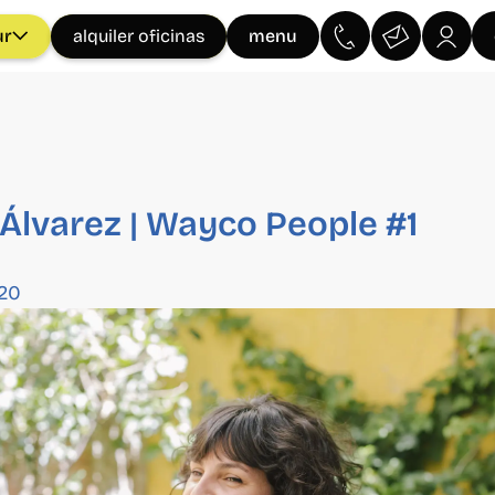
ur
menu
alquiler oficinas
Álvarez | Wayco People #1
20