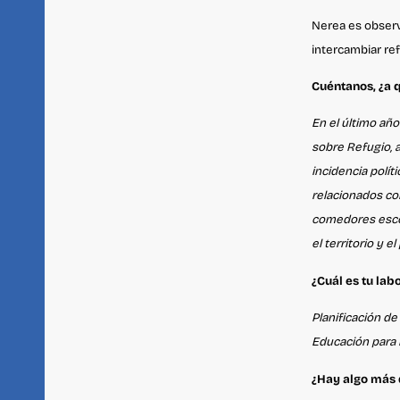
Nerea es obser
intercambiar re
Cuéntanos, ¿a 
En el último añ
sobre Refugio, 
incidencia polít
relacionados con
comedores escol
el territorio y 
¿Cuál es tu lab
Planificación d
Educación para l
¿Hay algo más 