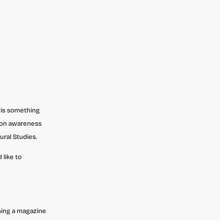
 is
something
 on awareness
tural Studies.
 like to
shing a magazine