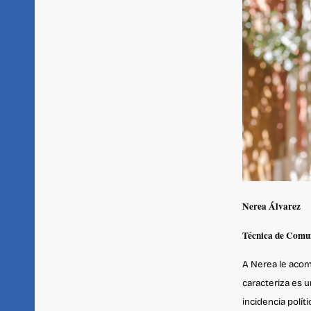
Nerea Álvarez
Técnica de Comun
A Nerea le acom
caracteriza es u
incidencia polít