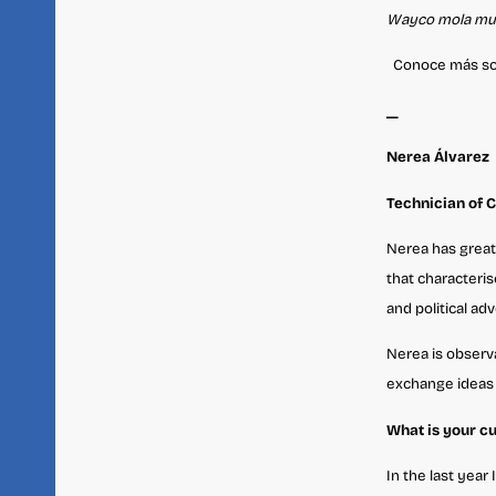
Wayco mola mu
Conoce más s
_
Nerea Álvarez
Technician of 
Nerea has great
that characterise
and political ad
Nerea is observ
exchange ideas 
What is your cu
In the last year