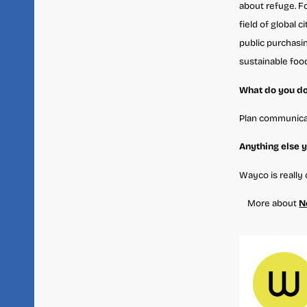
about refuge. F
field of global 
public purchasi
sustainable food
What do you do
Plan communicat
Anything else y
Wayco is really 
More about
N