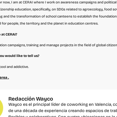
or now, I am at CERAI where I work on awareness campaigns and political
citizenship education, specifically, on SDGs related to agroecology, food s
ng and the transformation of school canteens to establish the foundation
 for people, the territory and the planet in education centres.
 at CERAI?
ion campaigns, training and manage projects in the field of global citize
ou would like to tell us?
cool and addictive.
erea .
Redacción Wayco
Wayco es el principal líder de coworking en Valencia, 
de una década de experiencia creando espacios de tra
flexibles y colaborativos. Con cuatro ubicaciones en la 