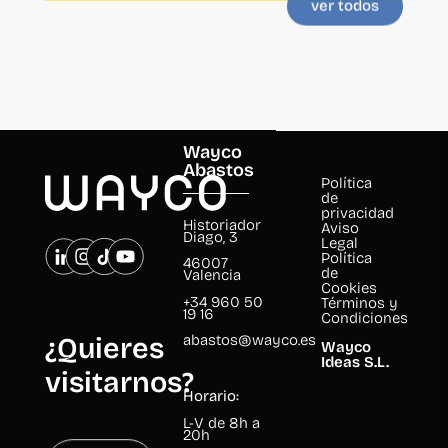
Wayco
Abastos
Política
de
privacidad
Historiador
Aviso
Diago, 3
Legal
Política
46007
de
Valencia
Cookies
+34 960 50
Términos y
19 16
Condiciones
abastos@wayco.es
¿Quieres
Wayco
Ideas S.L.
visitarnos?
Horario:
L-V de 8h a
20h