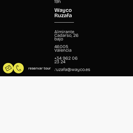
19h
Wayco
Ruzafa
Almirante
Cadarso, 26
bajo
46005
Valencia
+34 962 06
23 24
reservar tour
ruzafa@wayco.es
Horario:
L-V de 8h a
20h
Atención al
público
L-V de 9h a
19h
Wayco