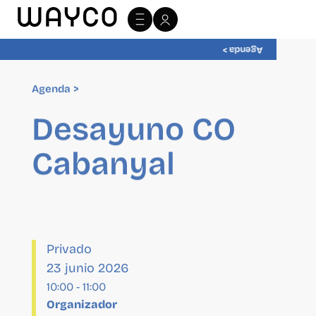
Agenda >
Agenda >
Desayuno CO
Cabanyal
Privado
23 junio 2026
10:00
-
11:00
Organizador
Wayco
Sitio Web:
https://wayco.es/