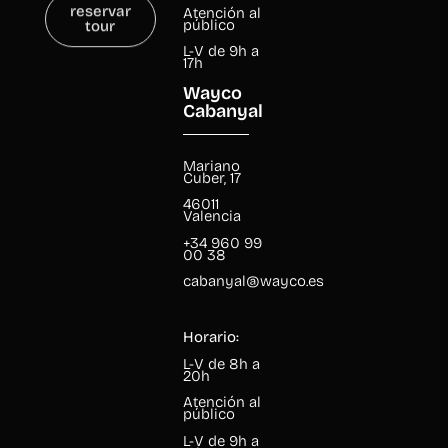
reservar
Atención al
tour
público
L-V de 9h a
17h
Wayco
Cabanyal
Mariano
Cuber, 17
46011
Valencia
+34 960 99
00 38
cabanyal@wayco.es
Horario:
L-V de 8h a
20h
Atención al
público
L-V de 9h a