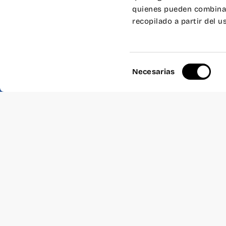
gente que nos superalime
quienes pueden combinar
recopilado a partir del 
Dónde
: Wayco Ruzafa
Cuándo
: 9 de junio, 
Incluye
: Café y crois
Selección
Necesarias
de
consentimiento
Desayuno CO R
Este evento ya se 