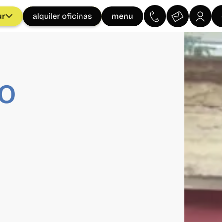
ur
menu
alquiler oficinas
CO