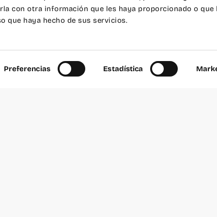
nta. Vente, joven.
la con otra información que les haya proporcionado o que
uso que haya hecho de sus servicios.
, Patio.
de 10h a 11h.
sants.
Preferencias
Estadística
Marke
uzafa
ha celebrado.