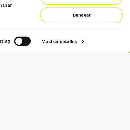
 hayan
Denegar
ting
Mostrar detalles
Añadir a calendario