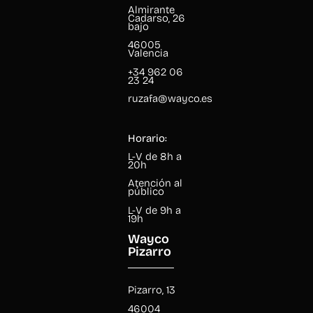
Almirante
Cadarso, 26
bajo
46005
Valencia
+34 962 06
23 24
ruzafa@wayco.es
Horario:
L-V de 8h a
20h
Atención al
público
L-V de 9h a
19h
Wayco
Pizarro
Pizarro, 13
46004