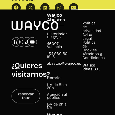
Wayco
Abastos
Política
de
privacidad
Historiador
Aviso
Diago, 3
Legal
Política
46007
de
Valencia
Cookies
+34 960 50
Términos y
19 16
Condiciones
abastos@wayco.es
¿Quieres
Wayco
Ideas S.L.
visitarnos?
Horario:
L-V de 8h a
20h
reservar
Atención al
tour
público
L-V de 9h a
17h
Wayco