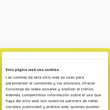
¿Eres una mujer emprendedora?
Esta página web usa cookies
¡Sigue leyendo!
Las cookies de este sitio web se usan para
personalizar el contenido y los anuncios, ofrecer
El próximo miércoles 29 de marzo
celebraremos segundo encuentro de «El vagón
funciones de redes sociales y analizar el tráfico.
de las mujeres», la comunidad de mujeres
Además, compartimos información sobre el uso que
emprendedoras de dentro y fuera de wayCO,
haga del sitio web con nuestros partners de redes
traerá las historias de las ganadoras de la beca
sociales, publicidad y análisis web, quienes pueden