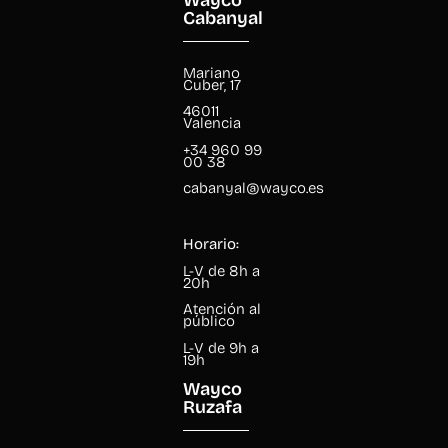
Cabanyal
Mariano
Cuber, 17
46011
Valencia
+34 960 99
00 38
cabanyal@wayco.es
Horario:
L-V de 8h a
20h
Atención al
público
L-V de 9h a
19h
Wayco
Ruzafa