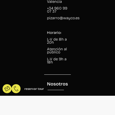
Valencia
+34 960 99
07 37
pizarro@wayco.es
Horario:
L-V de 8h a
20h
Atención al
público
L-V de 9h a
18h
Nosotros
reservar tour
Quiénes
somos
Equipo