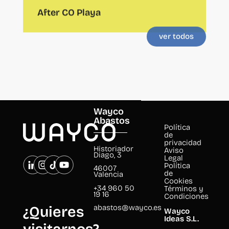
ver todos
Wayco
Abastos
Política
de
privacidad
Historiador
Aviso
Diago, 3
Legal
Política
46007
de
Valencia
Cookies
+34 960 50
Términos y
19 16
Condiciones
abastos@wayco.es
¿Quieres
Wayco
Ideas S.L.