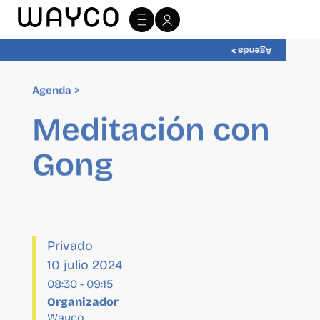
Agenda >
Agenda >
Meditación con
Gong
Privado
10 julio 2024
08:30
-
09:15
Organizador
Wayco
Sitio Web:
http://wayco.es/