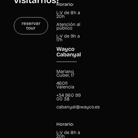
visitarnos?
Horario:
L-V de 8h a
20h
reservar
Atención al
tour
público
L-V de 9h a
17h
Wayco
Cabanyal
Mariano
Cuber, 17
46011
Valencia
+34 960 99
00 38
cabanyal@wayco.es
Horario:
L-V de 8h a
20h