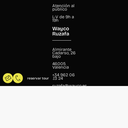
Atención al
público
L-V de 9h a
19h
Wayco
Ruzafa
Almirante
Cadarso, 26
bajo
46005
Valencia
+34 962 06
23 24
reservar tour
ruzafa@wayco.es
Horario:
L-V de 8h a
20h
Atención al
público