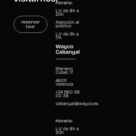
Horario:
L-V de 8h a
20h
reservar
Atención al
tour
público
L-V de 9h a
17h
Wayco
Cabanyal
Mariano
Cuber, 17
46011
Valencia
+34 960 99
00 38
cabanyal@wayco.es
Horario:
L-V de 8h a
20h