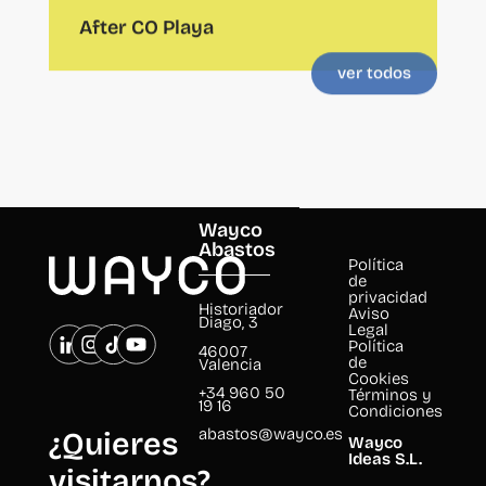
ver todos
Wayco
Abastos
Política
de
privacidad
Historiador
Aviso
Diago, 3
Legal
Política
46007
de
Valencia
Cookies
+34 960 50
Términos y
19 16
Condiciones
abastos@wayco.es
¿Quieres
Wayco
Ideas S.L.
visitarnos?