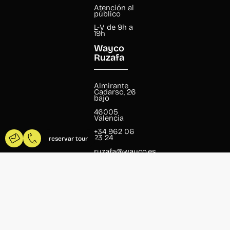
Atención al
público
L-V de 9h a
19h
Wayco
Ruzafa
Almirante
Cadarso, 26
bajo
46005
Valencia
+34 962 06
23 24
reservar tour
ruzafa@wayco.es
Horario:
L-V de 8h a
20h
Atención al
público