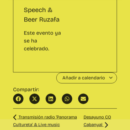
Este evento ya
se ha
celebrado.
Añadir a calendario
Compartir:
Transmisión radio 'Panorama
Desayuno CO
Cultureta' & Live music
Cabanyal