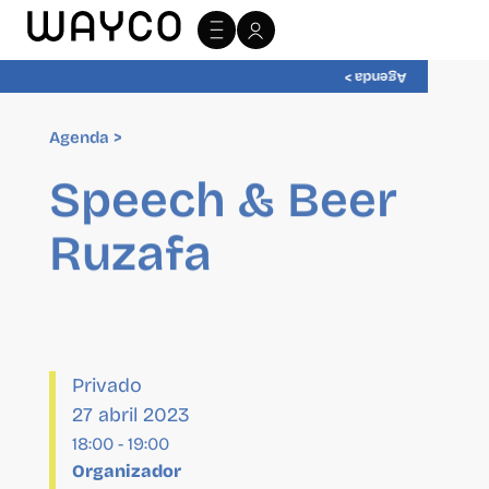
Agenda >
Agenda >
Speech & Beer
Ruzafa
Privado
27 abril 2023
18:00
-
19:00
Organizador
Wayco
Sitio Web:
http://wayco.es/