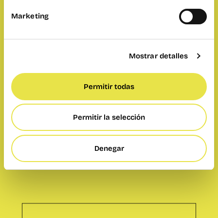
Marketing
Coge una cerveza y siéntate a escuchar las
historia que hay detrás de los proyectos que
nacen y crecen en la comunidad.
Mostrar detalles
– Dónde:
wayCO Ruzafa.
– Cuándo:
jueves de 27 de abril a las 18h.
Permitir todas
– Duración:
1 hora.
– Incluye:
cervecita y buena energía.
– Idioma:
castellano e inglés.
Permitir la selección
Denegar
Speech &
Beer Ruzafa