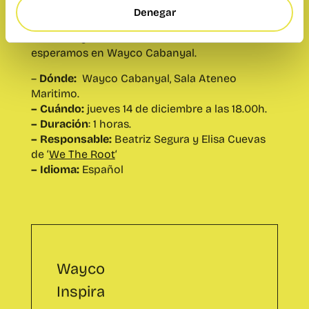
Maritimo.
Denegar
– Cuándo:
jueves 14 de diciembre a las 18.00h.
– Duración
: 1 horas.
– Responsable:
Beatriz Segura y Elisa Cuevas
de ‘
We The Root
‘
– Idioma:
Español
Wayco
Inspira
Este evento ya
se ha
celebrado.