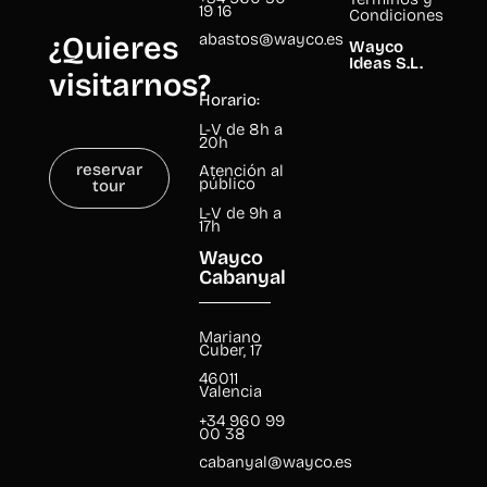
19 16
Condiciones
abastos@wayco.es
¿Quieres
Wayco
Ideas S.L.
visitarnos?
Horario:
L-V de 8h a
20h
reservar
Atención al
tour
público
L-V de 9h a
17h
Wayco
Cabanyal
Mariano
Cuber, 17
46011
Valencia
+34 960 99
00 38
cabanyal@wayco.es