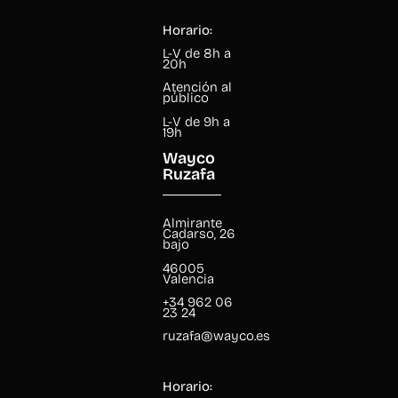
Horario:
L-V de 8h a
20h
Atención al
público
L-V de 9h a
19h
Wayco
Ruzafa
Almirante
Cadarso, 26
bajo
46005
Valencia
+34 962 06
23 24
ruzafa@wayco.es
Horario: