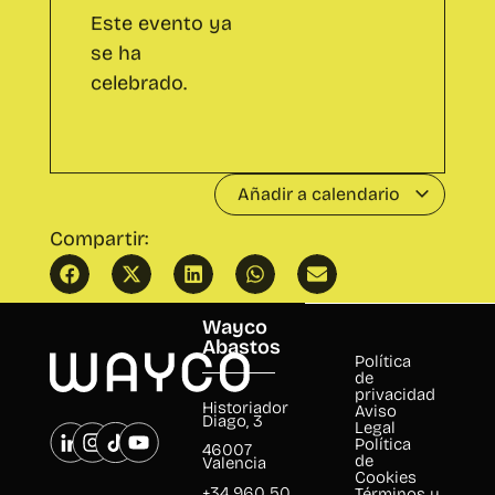
Añadir a calendario
Compartir:
Clase Yoga
Concurso 'Ugly sweaters'
Wayco
Abastos
Política
de
privacidad
Historiador
Aviso
Diago, 3
Legal
Política
46007
de
Valencia
Cookies
+34 960 50
Términos y