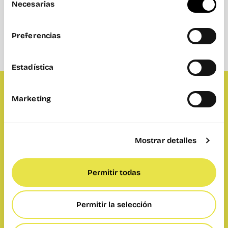
Necesarias
de
consentimiento
Preferencias
Estadística
Marketing
Él se autodenomina ‘inventor’, con esa
presentación cómo no vas a querer conocer
a
Esteban Salvemini
. Este mes en Wayco
Mostrar detalles
Inspira, en colaboración con
We the Root
,
vibraremos con la historia del fundador de
la
Fábrica de Hobbies
, una comunidad
Permitir todas
enfocada en pasar menos tiempo en el scroll
del móvil y más dedicado a tareas manuales. Te
esperamos en Wayco Cabanyal.
Permitir la selección
–
Dónde:
Wayco Cabanyal, Sala Ateneo