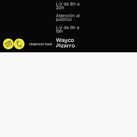
L-V de 8h a
20h
Atención al
público
L-V de 9h a
19h
Wayco
reservar tour
Pizarro
Pizarro, 13
46004
Valencia
+34 960 99
07 37
pizarro@wayco.es
Horario:
L-V de 8h a
20h
Atención al
público