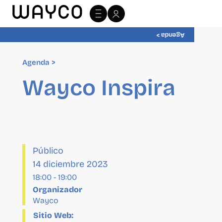
Agenda >
Agenda >
Wayco Inspira
Público
14 diciembre 2023
18:00
-
19:00
Organizador
Wayco
Sitio Web:
http://wayco.es/
Recinto
Wayco Cabanyal