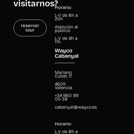
visitarnos?
Horario:
L-V de 8h a
20h
reservar
Atención al
tour
público
L-V de 9h a
17h
Wayco
Cabanyal
Mariano
Cuber, 17
46011
Valencia
+34 960 99
00 38
cabanyal@wayco.es
Horario:
L-V de 8h a