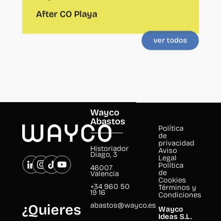
ver todos
Wayco
Abastos
Política
de
privacidad
Historiador
Aviso
Diago, 3
Legal
Política
46007
de
Valencia
Cookies
+34 960 50
Términos y
19 16
Condiciones
abastos@wayco.es
¿Quieres
Wayco
Ideas S.L.