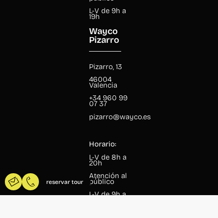
L-V de 9h a
19h
Wayco
Pizarro
Pizarro, 13
46004
Valencia
+34 960 99
07 37
pizarro@wayco.es
Horario:
L-V de 8h a
20h
Atención al
público
reservar tour
L-V de 9h a
18h