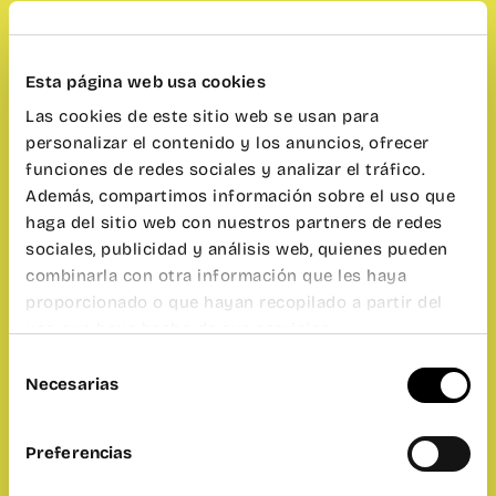
¡Conécta con el resto de nuestra comunidad
internacional!
¡Aprende, practica y diviértete en diferentes
Esta página web usa cookies
idiomas en wayCO Ruzafa!
Las cookies de este sitio web se usan para
– Dónde:
wayCO Ruzafa, Cafetería.
personalizar el contenido y los anuncios, ofrecer
– Cuándo:
miércoles 16 de noviembre a las
funciones de redes sociales y analizar el tráfico.
17:30h.
Además, compartimos información sobre el uso que
– Duración:
1 hora.
haga del sitio web con nuestros partners de redes
– Idioma:
castellano, inglés, francés, italiano..
sociales, publicidad y análisis web, quienes pueden
combinarla con otra información que les haya
proporcionado o que hayan recopilado a partir del
uso que haya hecho de sus servicios.
Selección
Necesarias
de
wayCO
consentimiento
Language
Preferencias
Exchange