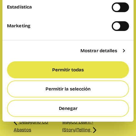
Este evento ya
Estadística
se ha
celebrado.
Marketing
Mostrar detalles
Añadir a calendario
Compartir:
Permitir todas
Permitir la selección
Desayuno CO
wayCO Learn -
Abastos
(Story)Telling
Denegar