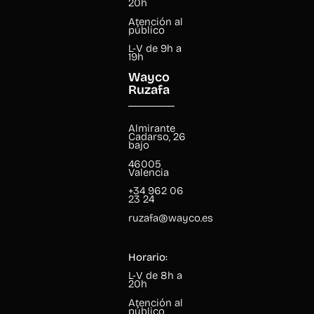
20h
Atención al
público
L-V de 9h a
19h
Wayco
Ruzafa
Almirante
Cadarso, 26
bajo
46005
Valencia
+34 962 06
23 24
ruzafa@wayco.es
Horario:
L-V de 8h a
20h
Atención al
público