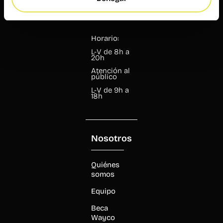
pizarro@wayco.es
Horario:
L-V de 8h a
20h
Atención al
público
L-V de 9h a
18h
Nosotros
Quiénes
somos
Equipo
Beca
Wayco