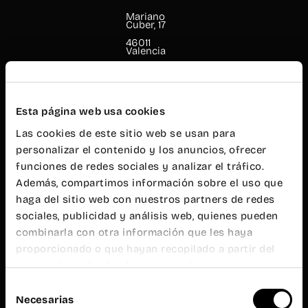
Mariano
Cuber, 17
46011
Valencia
+34 960 99
00 38
cabanyal@wayco.es
Esta página web usa cookies
Las cookies de este sitio web se usan para
Horario:
personalizar el contenido y los anuncios, ofrecer
L-V de 8h a
20h
funciones de redes sociales y analizar el tráfico.
Atención al
Además, compartimos información sobre el uso que
público
haga del sitio web con nuestros partners de redes
L-V de 9h a
19h
sociales, publicidad y análisis web, quienes pueden
combinarla con otra información que les haya
Wayco
Ruzafa
proporcionado o que hayan recopilado a partir del
uso que haya hecho de sus servicios.
Almirante
Selección
Cadarso, 26
Necesarias
bajo
de