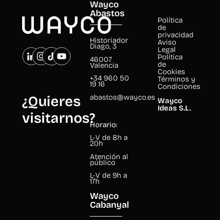
Wayco
Abastos
Política
de
privacidad
Historiador
Aviso
Diago, 3
Legal
Política
46007
de
Valencia
Cookies
+34 960 50
Términos y
19 16
Condiciones
abastos@wayco.es
¿Quieres
Wayco
Ideas S.L.
visitarnos?
Horario:
L-V de 8h a
20h
Atención al
público
L-V de 9h a
17h
Wayco
Cabanyal