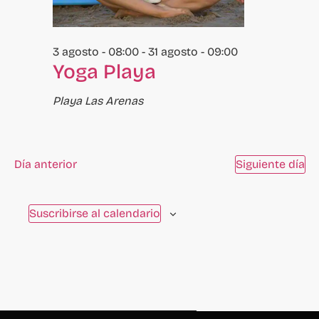
eventos
se
actualice
3 agosto - 08:00
-
31 agosto - 09:00
Yoga Playa
con
los
Playa Las Arenas
resultados
filtrados.
Día anterior
Siguiente día
Suscribirse al calendario