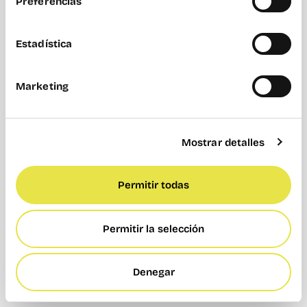
Preferencias
Ventajas y consideraciones de
ser autónomo (según tipo)
Estadística
Ser autónomo tiene algo que engancha: la
sensación de construir algo propio.
Entre las
Marketing
ventajas más habituales:
Autonomía en la toma de decisiones
Flexibilidad horaria
Mostrar detalles
Potencial de crecimiento
Mayor control sobre proyectos y clientes
Permitir todas
Pero también hay que tener en cuenta:
Permitir la selección
Cuotas mensuales obligatorias
Gestión fiscal periódica
Ingresos variables
Denegar
Responsabilidad directa sobre el negocio