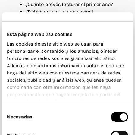
¿Cuánto prevés facturar el primer año?
¿Trabajarás solo o con socios?
¿Dependerás de un único cliente?
¿Quieres limitar tu responsabilidad
personal?
Esta página web usa cookies
Las cookies de este sitio web se usan para
Si estás empezando con ingresos moderados y
personalizar el contenido y los anuncios, ofrecer
sin socios, el autónomo individual suele ser la
funciones de redes sociales y analizar el tráfico.
vía más ágil.
Si el proyecto es más ambicioso o
Además, compartimos información sobre el uso que
compartido, puede tener sentido constituir una
haga del sitio web con nuestros partners de redes
sociedad y operar como autónomo societario.
sociales, publicidad y análisis web, quienes pueden
Si casi todos tus ingresos vienen de una sola
combinarla con otra información que les haya
empresa, revisa si puedes acogerte al régimen
proporcionado o que hayan recopilado a partir del
TRADE.
uso que haya hecho de sus servicios.
Selección
No hay una respuesta universal. Hay una
Necesarias
de
respuesta adecuada a tu momento profesional.
consentimiento