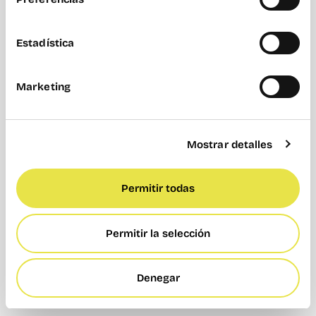
La ubicación suele ser uno de los factores más
importantes, ya que un espacio bien conectado
Estadística
facilita la rutina diaria. También es
recomendable observar el tipo de comunidad
que lo frecuenta, ya que el networking es una
Marketing
de las grandes ventajas del coworking.
Otros aspectos como los horarios de acceso,
Mostrar detalles
los servicios disponibles —salas de reuniones,
cabinas de llamadas o eventos— y el ambiente
general del espacio también influyen en la
Permitir todas
experiencia.
Por eso, antes de tomar una decisión, lo más
Permitir la selección
recomendable es visitar el coworking, conocer
el ambiente y comprobar si realmente encaja
con tu forma de trabajar.
Denegar