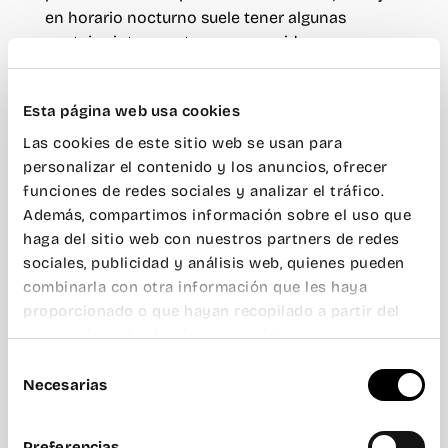
en horario nocturno suele tener algunas
ventajas interesantes: menos ruido, menos
distracciones y una sensación de calma que
puede favorecer la concentración.
Esta página web usa cookies
Para emprendedores, creativos o profesionales
Las cookies de este sitio web se usan para
que trabajan con clientes internacionales, esta
personalizar el contenido y los anuncios, ofrecer
flexibilidad horaria puede resultar
funciones de redes sociales y analizar el tráfico.
especialmente útil.
Además, compartimos información sobre el uso que
haga del sitio web con nuestros partners de redes
¿Cómo elegir el tipo de
sociales, publicidad y análisis web, quienes pueden
combinarla con otra información que les haya
coworking ideal para ti?
proporcionado o que hayan recopilado a partir del
uso que haya hecho de sus servicios.
Elegir un coworking no consiste únicamente en
encontrar una mesa libre. En realidad, se trata
Selección
Necesarias
de encontrar un entorno donde puedas
de
trabajar cómodo, concentrarte y conectar con
consentimiento
otras personas.
Preferencias