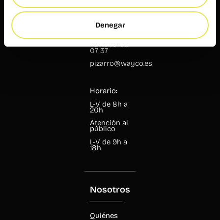
Pizarro, 13
Denegar
46004
Valencia
+34 960 99
07 37
pizarro@wayco.es
Horario:
L-V de 8h a
20h
Atención al
público
L-V de 9h a
18h
Nosotros
Quiénes