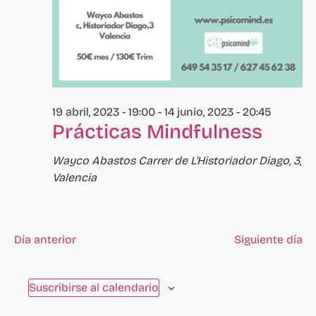
eventos
se
actualice
con
los
resultados
19 abril, 2023 - 19:00
-
14 junio, 2023 - 20:45
filtrados.
Prácticas Mindfulness
Wayco Abastos
Carrer de L'Historiador Diago, 3,
Valencia
Día anterior
Siguiente día
Suscribirse al calendario