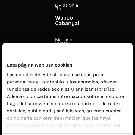
L-V de 9h a
17h
Wayco
Cabanyal
Mariano
Cuber, 17
46011
Valencia
+34 960 99
Esta página web usa cookies
00 38
cabanyal@wayco.es
Las cookies de este sitio web se usan para
personalizar el contenido y los anuncios, ofrecer
funciones de redes sociales y analizar el tráfico.
Horario:
Además, compartimos información sobre el uso que
L-V de 8h a
20h
haga del sitio web con nuestros partners de redes
sociales, publicidad y análisis web, quienes pueden
Atención al
público
combinarla con otra información que les haya
L-V de 9h a
proporcionado o que hayan recopilado a partir del
19h
uso que haya hecho de sus servicios.
Wayco