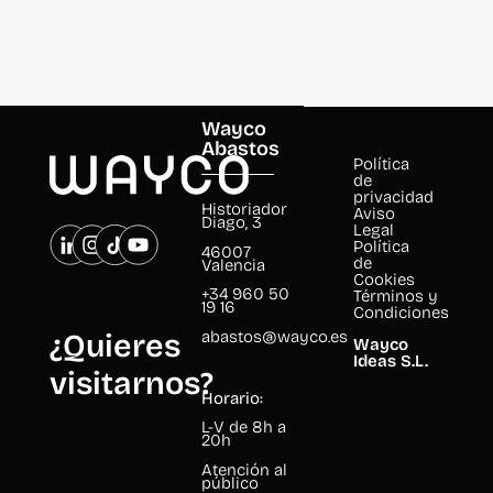
Wayco
Abastos
Política
de
privacidad
Historiador
Aviso
Diago, 3
Legal
Política
46007
de
Valencia
Cookies
+34 960 50
Términos y
19 16
Condiciones
abastos@wayco.es
¿Quieres
Wayco
Ideas S.L.
visitarnos?
Horario:
L-V de 8h a
20h
Atención al
público