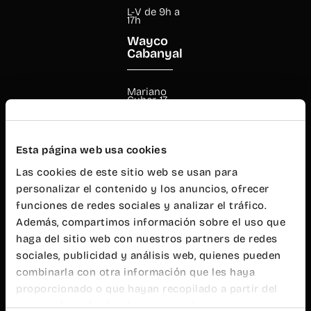
L-V de 9h a
17h
Wayco
Cabanyal
Mariano
Cuber, 17
46011
Valencia
+34 960 99
Esta página web usa cookies
00 38
cabanyal@wayco.es
Las cookies de este sitio web se usan para
personalizar el contenido y los anuncios, ofrecer
funciones de redes sociales y analizar el tráfico.
Horario:
Además, compartimos información sobre el uso que
L-V de 8h a
20h
haga del sitio web con nuestros partners de redes
sociales, publicidad y análisis web, quienes pueden
Atención al
público
combinarla con otra información que les haya
L-V de 9h a
proporcionado o que hayan recopilado a partir del
19h
uso que haya hecho de sus servicios.
Wayco