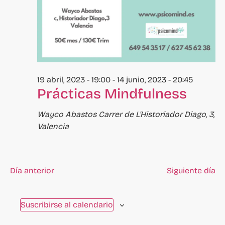
eventos
se
actualice
con
los
resultados
19 abril, 2023 - 19:00
-
14 junio, 2023 - 20:45
filtrados.
Prácticas Mindfulness
Wayco Abastos
Carrer de L'Historiador Diago, 3,
Valencia
Día anterior
Siguiente día
Suscribirse al calendario