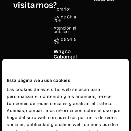
visitarnos?
Horario:
L-V de 8h a
20h
Atención al
público
L-V de 9h a
17h
Wayco
Cabanyal
Mariano
Cuber, 17
Esta página web usa cookies
46011
Valencia
Las cookies de este sitio web se usan para
+34 960 99
personalizar el contenido y los anuncios, ofrecer
00 38
funciones de redes sociales y analizar el tráfico.
cabanyal@wayco.es
Además, compartimos información sobre el uso que
haga del sitio web con nuestros partners de redes
Horario:
sociales, publicidad y análisis web, quienes pueden
L-V de 8h a