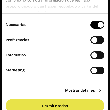
combinarla con otra información que les haya
20h
proporcionado o que hayan recopilado a partir del
Atención al
público
uso que haya hecho de sus servicios.
L-V de 9h a
Selección
19h
Necesarias
de
Wayco
consentimiento
Ruzafa
Preferencias
Almirante
Cadarso, 26
bajo
Estadística
46005
Valencia
+34 962 06
Marketing
23 24
ruzafa@wayco.es
Mostrar detalles
Horario:
L-V de 8h a
20h
Permitir todas
Atención al