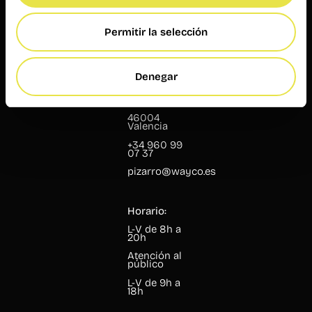
público
L-V de 9h a
19h
Permitir la selección
Wayco
Pizarro
Denegar
Pizarro, 13
46004
Valencia
+34 960 99
07 37
pizarro@wayco.es
Horario:
L-V de 8h a
20h
Atención al
público
L-V de 9h a
18h