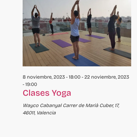
eventos
se
actualice
con
los
resultados
filtrados.
8 noviembre, 2023 - 18:00
-
22 noviembre, 2023
- 19:00
Clases Yoga
Wayco Cabanyal
Carrer de Marià Cuber, 17,
46011, Valencia