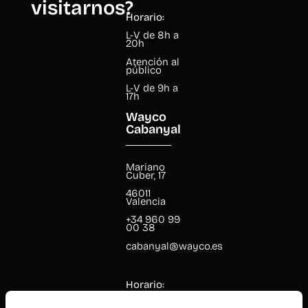
visitarnos?
Horario:
L-V de 8h a
20h
Atención al
público
L-V de 9h a
17h
Wayco
Cabanyal
Mariano
Cuber, 17
46011
Valencia
+34 960 99
00 38
cabanyal@wayco.es
Horario:
L-V de 8h a