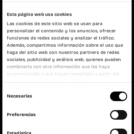
20h
Atención al
público
Esta página web usa cookies
L-V de 9h a
Las cookies de este sitio web se usan para
19h
personalizar el contenido y los anuncios, ofrecer
Wayco
Ruzafa
funciones de redes sociales y analizar el tráfico.
Además, compartimos información sobre el uso que
haga del sitio web con nuestros partners de redes
Almirante
Cadarso, 26
sociales, publicidad y análisis web, quienes pueden
bajo
combinarla con otra información que les haya
46005
Valencia
proporcionado o que hayan recopilado a partir del
uso que haya hecho de sus servicios.
+34 962 06
23 24
Selección
ruzafa@wayco.es
Necesarias
de
consentimiento
Horario:
Preferencias
L-V de 8h a
20h
Atención al
público
Estadística