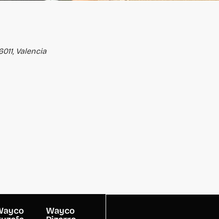
6011, Valencia
Wayco
Wayco