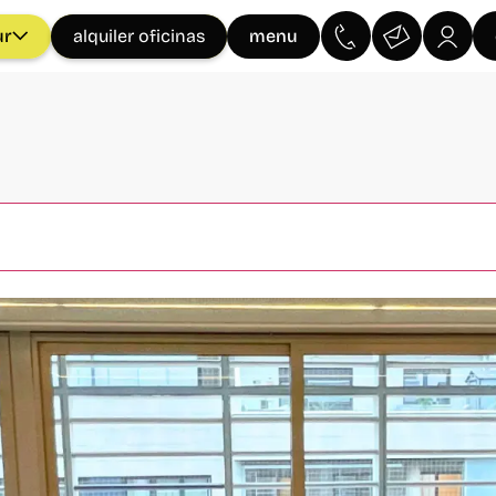
ur
menu
alquiler oficinas