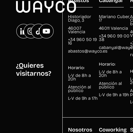
Abastos
Cabanyal
R
Historiador
Mariano Cuber,
A
Diago, 3
17
C
b
46007
46011 Valencia
Valencia
4
V
+34 960 99 00
+34 960 50 19
38
16
+
2
cabanyal@wayc
abastos@wayco.es
r
Horario:
¿Quieres
Horario:
H
L-V de 8h a
visitarnos?
L-V de 8h a
20h
20h
L
2
Atención al
Atención al
público
público
A
p
L-V de 9h a 19h
L-V de 9h a 17h
L
Nosotros
Coworking
S