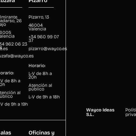
uzafa
Pizarro
lmirante
Pizarro, 13
adarso, 26
ajo
46004
Valencia
6005
alencia
+34 960 99 07
37
34 962 06 23
4
o.es
pizarro@wayco.es
uzafa@wayco.es
Horario:
orario:
L-V de 8h a
20h
-V de 8h a
0h
Atención al
público
tención al
úblico
L-V de 9h a 18h
-V de 9h a 19h
Wayco Ideas
Polít
S.L.
priv
alas
Oficinas y