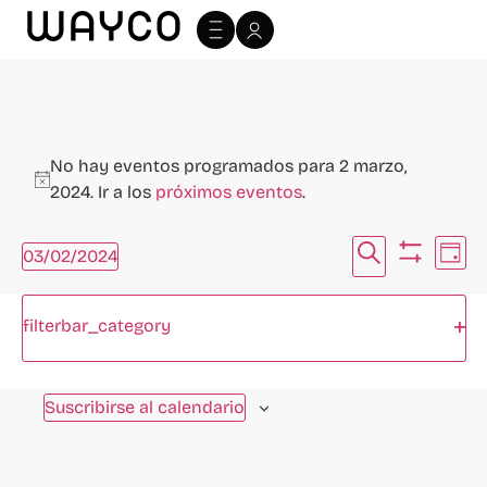
No hay eventos programados para 2 marzo,
Aviso
2024. Ir a los
próximos eventos
.
Navegac
Na
Buscar
03/02/2024
Día
Ocultar fi
Selecciona
de
de
la
Filtros
Cambiando
fecha.
vi
Abr
filterbar_category
búsque
cualquiera
Día anterior
Siguiente día
de
de
y
las
Ev
Suscribirse al calendario
vistas
entradas
del
de
formulario