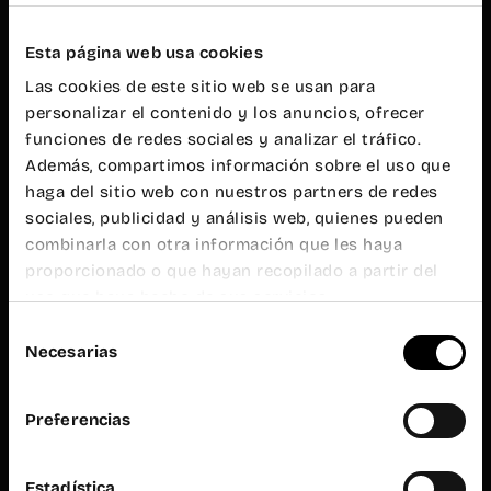
20h
Atención al
público
Esta página web usa cookies
L-V de 9h a
Las cookies de este sitio web se usan para
19h
personalizar el contenido y los anuncios, ofrecer
Wayco
Ruzafa
funciones de redes sociales y analizar el tráfico.
Además, compartimos información sobre el uso que
haga del sitio web con nuestros partners de redes
Almirante
Cadarso, 26
sociales, publicidad y análisis web, quienes pueden
bajo
combinarla con otra información que les haya
46005
Valencia
proporcionado o que hayan recopilado a partir del
uso que haya hecho de sus servicios.
+34 962 06
23 24
Selección
ruzafa@wayco.es
Necesarias
de
consentimiento
Horario:
Preferencias
L-V de 8h a
20h
Atención al
público
Estadística