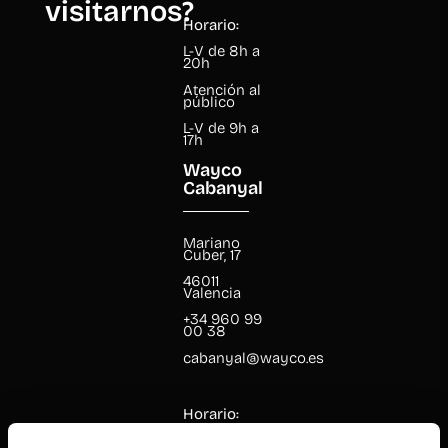
visitarnos?
Horario:
L-V de 8h a
20h
Atención al
público
L-V de 9h a
17h
Wayco
Cabanyal
Mariano
Cuber, 17
46011
Valencia
+34 960 99
00 38
cabanyal@wayco.es
Horario:
L-V de 8h a