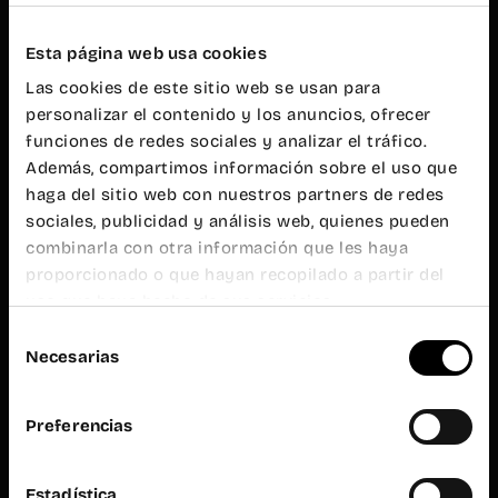
20h
Atención al
público
Esta página web usa cookies
L-V de 9h a
Las cookies de este sitio web se usan para
19h
personalizar el contenido y los anuncios, ofrecer
Wayco
Ruzafa
funciones de redes sociales y analizar el tráfico.
Además, compartimos información sobre el uso que
haga del sitio web con nuestros partners de redes
Almirante
Cadarso, 26
sociales, publicidad y análisis web, quienes pueden
bajo
combinarla con otra información que les haya
46005
Valencia
proporcionado o que hayan recopilado a partir del
uso que haya hecho de sus servicios.
+34 962 06
23 24
Selección
ruzafa@wayco.es
Necesarias
de
consentimiento
Horario:
Preferencias
L-V de 8h a
20h
Atención al
público
Estadística