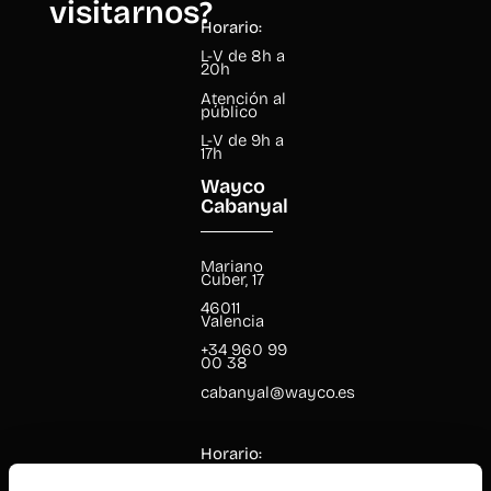
visitarnos?
Horario:
L-V de 8h a
20h
Atención al
público
L-V de 9h a
17h
Wayco
Cabanyal
Mariano
Cuber, 17
46011
Valencia
+34 960 99
00 38
cabanyal@wayco.es
Horario:
L-V de 8h a