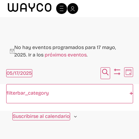
No hay eventos programados para 17 mayo,
Aviso
2025. Ir a los
próximos eventos
.
Navegac
Na
Buscar
05/17/2025
Día
Ocultar fi
Selecciona
de
de
la
Filtros
Cambiando
fecha.
vi
Abr
filterbar_category
búsque
cualquiera
Día anterior
Siguiente día
de
de
y
las
Ev
Suscribirse al calendario
vistas
entradas
del
de
formulario