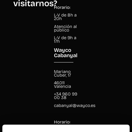
visitarnos?
Horario:
L-V de 8h a
20h
Atención al
público
L-V de 9h a
17h
Wayco
Cabanyal
Mariano
Cuber, 17
46011
Valencia
+34 960 99
00 38
cabanyal@wayco.es
Horario:
L-V de 8h a