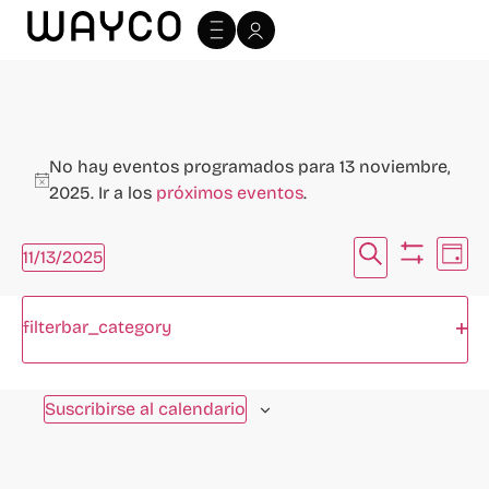
No hay eventos programados para 13 noviembre,
Aviso
2025. Ir a los
próximos eventos
.
Navegac
Na
Buscar
11/13/2025
Día
Ocultar fi
Selecciona
de
de
la
Filtros
Cambiando
fecha.
vi
Abr
filterbar_category
búsque
cualquiera
Día anterior
Siguiente día
de
de
y
las
Ev
Suscribirse al calendario
vistas
entradas
del
de
formulario