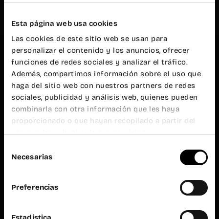
20h
Atención al
público
Esta página web usa cookies
L-V de 9h a
Las cookies de este sitio web se usan para
19h
personalizar el contenido y los anuncios, ofrecer
Wayco
Ruzafa
funciones de redes sociales y analizar el tráfico.
Además, compartimos información sobre el uso que
haga del sitio web con nuestros partners de redes
Almirante
Cadarso, 26
sociales, publicidad y análisis web, quienes pueden
bajo
combinarla con otra información que les haya
46005
Valencia
proporcionado o que hayan recopilado a partir del
uso que haya hecho de sus servicios.
+34 962 06
23 24
Selección
ruzafa@wayco.es
Necesarias
de
consentimiento
Horario:
Preferencias
L-V de 8h a
20h
Atención al
público
Estadística