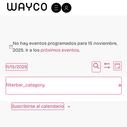
No hay eventos programados para 15 noviembre,
Aviso
2025. Ir a los
próximos eventos
.
Navegac
Na
Buscar
11/15/2025
Día
Ocultar fi
Selecciona
de
de
la
Filtros
Cambiando
fecha.
vi
Abr
filterbar_category
búsque
cualquiera
Día anterior
Siguiente día
de
de
y
las
Ev
Suscribirse al calendario
vistas
entradas
del
de
formulario