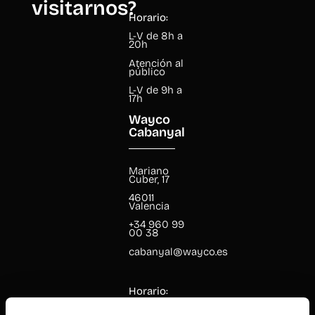
visitarnos?
Horario:
L-V de 8h a
20h
Atención al
público
L-V de 9h a
17h
Wayco
Cabanyal
Mariano
Cuber, 17
46011
Valencia
+34 960 99
00 38
cabanyal@wayco.es
Horario:
L-V de 8h a