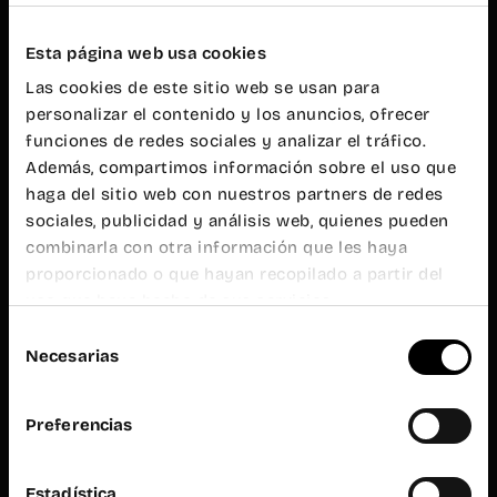
20h
Atención al
público
Esta página web usa cookies
L-V de 9h a
Las cookies de este sitio web se usan para
19h
personalizar el contenido y los anuncios, ofrecer
Wayco
Ruzafa
funciones de redes sociales y analizar el tráfico.
Además, compartimos información sobre el uso que
haga del sitio web con nuestros partners de redes
Almirante
Cadarso, 26
sociales, publicidad y análisis web, quienes pueden
bajo
combinarla con otra información que les haya
46005
Valencia
proporcionado o que hayan recopilado a partir del
uso que haya hecho de sus servicios.
+34 962 06
23 24
Selección
ruzafa@wayco.es
Necesarias
de
consentimiento
Horario:
Preferencias
L-V de 8h a
20h
Atención al
público
Estadística