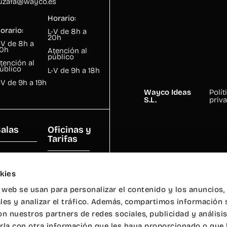
uzafa@wayco.es
Horario:
orario:
L-V de 8h a
20h
-V de 8h a
0h
Atención al
público
tención al
úblico
L-V de 9h a 18h
-V de 9h a 19h
Wayco Ideas
Polít
S.L.
priv
alas
Oficinas y
Tarifas
lquiler de
Oficinas
alas
kies
Privadas
lquiler de
o web se usan para personalizar el contenido y los anuncios,
Oficina Virtual
ulas
les y analizar el tráfico. Además, compartimos información 
Tarifas
alas de
on nuestros partners de redes sociales, publicidad y análisi
ventos
la con otra información que les haya proporcionado o que