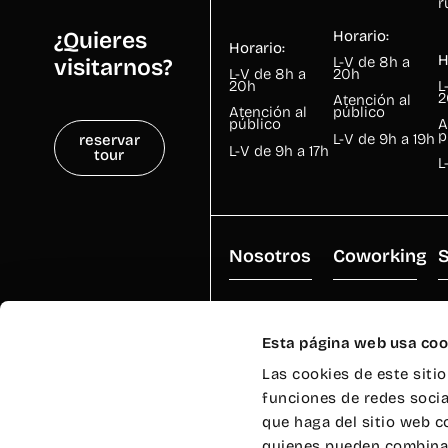
r
Horario:
¿Quieres
Horario:
H
L-V de 8h a
visitarnos?
L-V de 8h a
20h
20h
L
2
Atención al
Atención al
público
público
A
p
L-V de 9h a 19h
reservar
L-V de 9h a 17h
tour
L
Nosotros
Coworking
S
Quiénes
Wayco
A
somos
Abastos
S
Esta página web usa coo
Equipo
Wayco
A
Las cookies de este siti
Cabanyal
A
Beca Wayco
funciones de redes socia
Wayco Ruzafa
S
que haga del sitio web c
Agenda
E
quienes pueden combinar