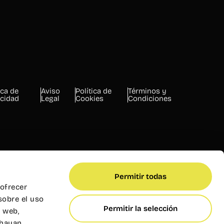
ica de
Aviso
Política de
Términos y
acidad
Legal
Cookies
Condiciones
Permitir todas
 ofrecer
sobre el uso
Permitir la selección
s web,
 hayan