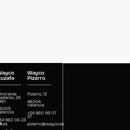
Wayco
Wayco
uzafa
Pizarro
lmirante
Pizarro, 13
adarso, 26
ajo
46004
Valencia
6005
alencia
+34 960 99 07
37
34 962 06 23
4
o.es
pizarro@wayco.es